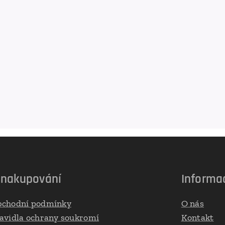
 nakupování
Informa
chodní podmínky
O nás
avidla ochrany soukromí
Kontakt