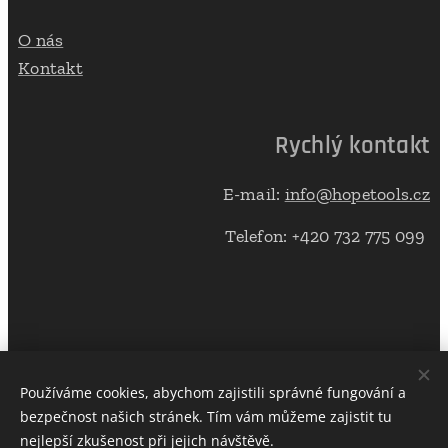
O nás
Kontakt
Rychlý kontakt
E-mail:
info@hopetools.cz
Telefon: +420 732 775 099
Používáme cookies, abychom zajistili správné fungování a
bezpečnost našich stránek. Tím vám můžeme zajistit tu
© 2021 HOPE Tools s.r.o. Všechna práva vyhrazena
Cookies
nejlepší zkušenost při jejich návštěvě.